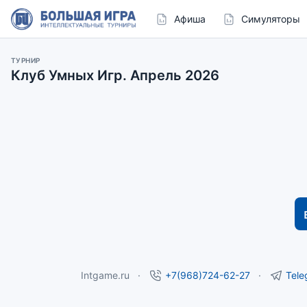
Афиша
Симуляторы
ТУРНИР
Клуб Умных Игр. Апрель 2026
Intgame.ru
+7(968)724-62-27
Tele