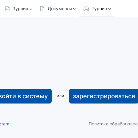
Турниры
Документы
Турнир
войти в систему
зарегистрироваться
или
gram
Политика обработки п