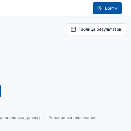
Войти
Таблица результатов
ерсональных данных
Условия использования