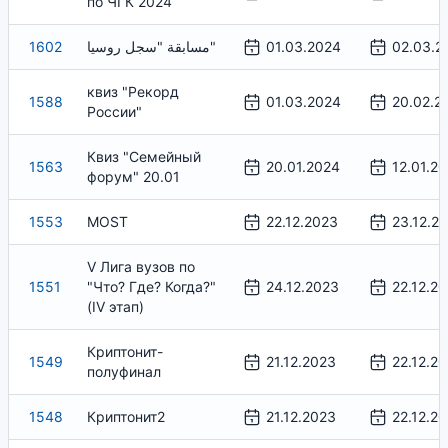
по ЧГК 2024
1602
مسابقة "سجل روسيا"
01.03.2024
02.03.2
квиз "Рекорд
1588
01.03.2024
20.02.2
России"
Квиз "Семейный
1563
20.01.2024
12.01.2
форум" 20.01
1553
MOST
22.12.2023
23.12.2
V Лига вузов по
1551
"Что? Где? Когда?"
24.12.2023
22.12.2
(IV этап)
Криптонит-
1549
21.12.2023
22.12.2
полуфинал
1548
Криптонит2
21.12.2023
22.12.2